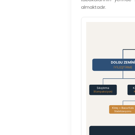
almaktadır.
DOLGU ZEMİNİ
İYİLEŞTİRME
Sıkıştırma
K
(Kompaksiyon)
Kireç + Baca Külü
Stabilizasyonu