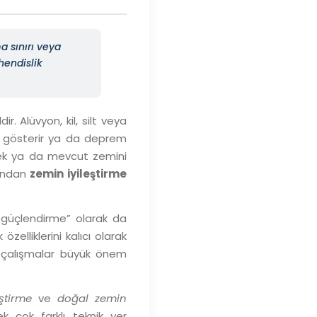
a sınırı veya
hendislik
. Alüvyon, kil, silt veya
a gösterir ya da deprem
rmek ya da mevcut zemini
ğından
zemin iyileştirme
n güçlendirme” olarak da
elliklerini kalıcı olarak
çalışmalar büyük önem
ştirme
ve
doğal zemin
ek çok farklı teknik yer