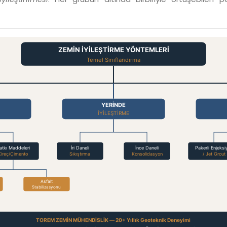
ZEMİN İYİLEŞTİRME YÖNTEMLERİ
Temel Sınıflandırma
YERİNDE
İYİLEŞTİRME
atkı Maddeleri
İri Daneli
İnce Daneli
Pakerli Enjeksi
Kireç/Çimento
Sıkıştırma
Konsolidasyon
/ Jet Grout
Asfalt
Stabilizasyonu
TOREM ZEMİN MÜHENDİSLİK — 20+ Yıllık Geoteknik Deneyimi