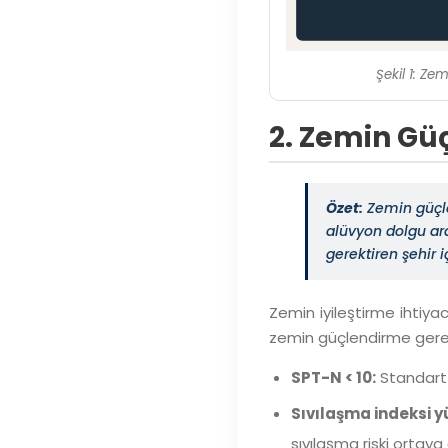
Şekil 1: Z
2. Zemin Gü
Özet:
Zemin güçlen
alüvyon dolgu ara
gerektiren şehir i
Zemin iyileştirme ihtiya
zemin güçlendirme gerekli
SPT-N < 10:
Standart 
Sıvılaşma indeksi y
sıvılaşma riski ortaya 