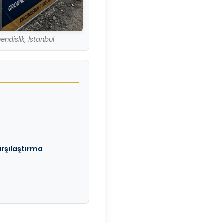
dislik, İstanbul
a
arşılaştırma