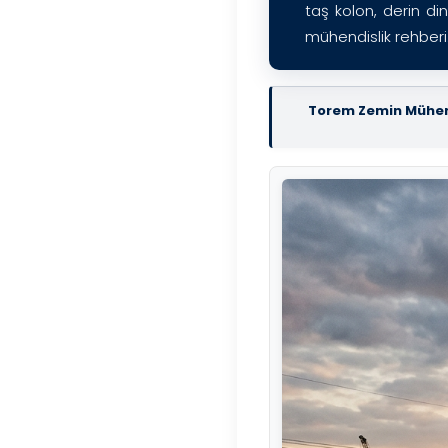
taş kolon, derin d
mühendislik rehberi
Torem Zemin Mühen