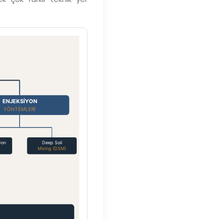
ENJEKSİYON
YÖNTEMLERİ
yon
Deep Soil
Mixing (DSM)