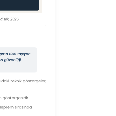
islik, 2026
şma riski taşıyan
zı güvenliği
ıdaki teknik göstergeler,
n göstergesidir.
 deprem sırasında