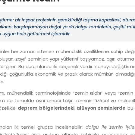
tirme; bir inşaat projesinin gerektirdiği taşıma kapasitesi, oturm
ullarını karşılayamayan doğal ya da dolgu zeminlerin, çeşitli mü
a uygun hale getirilmesi işlemidir.
ler her zaman istenen mühendislik özelliklerine sahip değildir
uşan zayıf zeminler; yapı yüklerini taşıyamaz, aşırı oturm
kine girer. Bu durumlarda iki seçenek vardır: sahayı değişti
şikliği çoğunlukla ekonomik ve pratik olarak mümkün olmadı
r.
mı, mühendislik terminolojisinde “zemin ıslahı” veya “zemi
im de temelde aynı amacı taşır: zeminin fiziksel ve mekanik öz
özellikle
deprem bölgelerindeki alüvyon zeminlerde
bu 
maları iki temel grupta incelenebilir:
dolgu ile zemin iyile
ileştirilmesi
. Her grubun altında birbiriyle örtüşebilen p