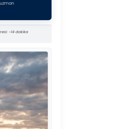
e uzman
esi: ~14 dakika