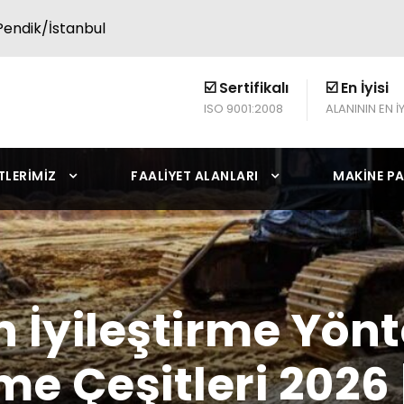
endik/İstanbul
☑️ Sertifikalı
☑️ En İyisi
ISO 9001:2008
ALANININ EN İY
TLERIMIZ
FAALIYET ALANLARI
MAKINE PA
 İyileştirme Yönt
e Çeşitleri 2026