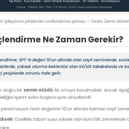
Taş Kolon · Kum Kazıkları · Derin Dinamik Kompaksiyon · Ön Yükleme · Konsolidasyon
Kaynak: TMMOB JMO / İMO / TS EN ISO 22476 Zemin İyileştirme Standartları
emin iyileştirme yöntemleri sınıflandırma şeması — Torem Zemin Mühend
çlendirme Ne Zaman Gerekir?
dirme; SPT-N değeri 10’un altında olan zayıf zeminlerde, sıvıla
zilerde, yüksek oturma beklentisi olan kil/silt tabakalarda ve ka
çi projelerde zorunlu hale gelir.
cı doğru bir
zemin etüdü
ile ortaya konulmalıdır. Ancak aşağ
liğini işaret eden başlıca uyarı sinyalleridir:
penetrasyon testi değerinin 10’un altında kalması zayıf zemi
üksek:
Özellikle taban suyu yüksek olan kum/silt zeminlerde
çıkar.