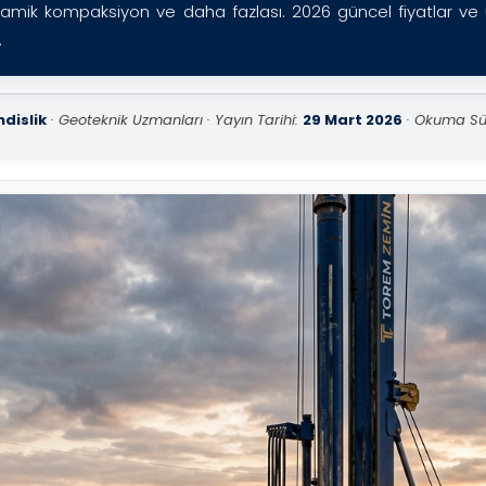
inamik kompaksiyon ve daha fazlası. 2026 güncel fiyatlar v
.
dislik
· Geoteknik Uzmanları · Yayın Tarihi:
29 Mart 2026
· Okuma Sür