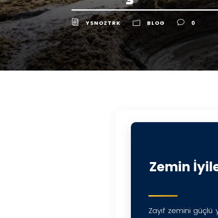
YSNOZTRK
BLOG
0
Zemin İyil
Zayıf zemini güçlü 