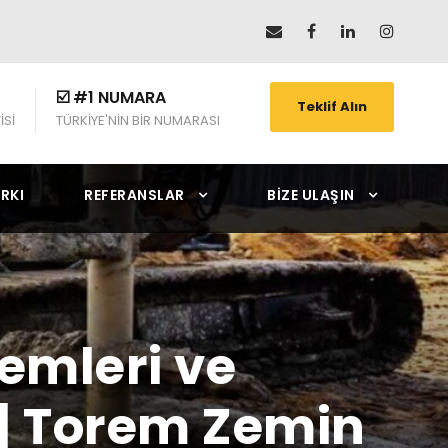
☑️ #1 NUMARA
Teklif Alın
İSİ
TÜRKİYE'NİN BİR NUMARASI
RKI
REFERANSLAR
BIZE ULAŞIN
emleri ve
 | Torem Zemin