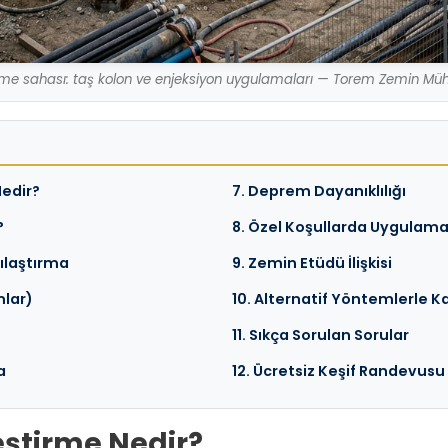
me sahası: taş kolon ve enjeksiyon uygulamaları — Torem Zemin Mühen
Nedir?
7. Deprem Dayanıklılığı
?
8. Özel Koşullarda Uygulam
ılaştırma
9. Zemin Etüdü İlişkisi
mlar)
10. Alternatif Yöntemlerle K
11. Sıkça Sorulan Sorular
a
12. Ücretsiz Keşif Randevusu
leştirme Nedir?