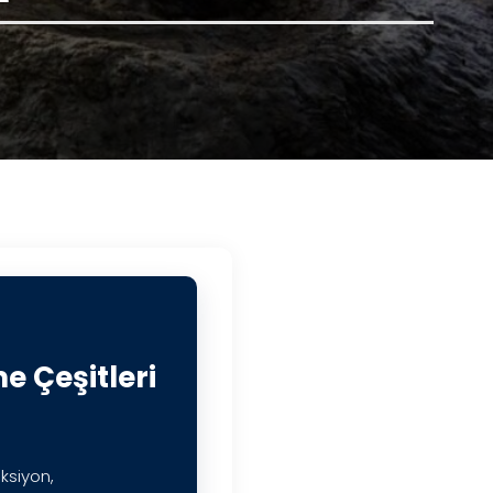
e Çeşitleri
ksiyon,