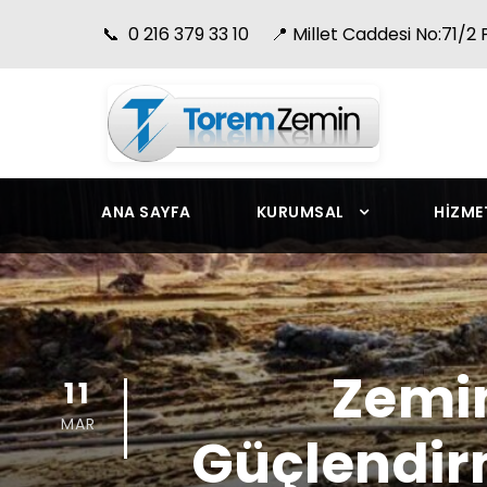
📞 0 216 379 33 10 📍 Millet Caddesi No:71/2 P
ANA SAYFA
KURUMSAL
HIZME
Zemin
11
MAR
Güçlendirm