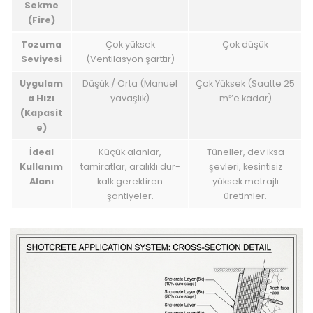
Sekme
(Fire)
Tozuma
Çok yüksek
Çok düşük
Seviyesi
(Ventilasyon şarttır)
Uygulam
Düşük / Orta (Manuel
Çok Yüksek (Saatte 25
a Hızı
yavaşlık)
m³’e kadar)
(Kapasit
e)
İdeal
Küçük alanlar,
Tüneller, dev iksa
Kullanım
tamiratlar, aralıklı dur-
şevleri, kesintisiz
Alanı
kalk gerektiren
yüksek metrajlı
şantiyeler.
üretimler.