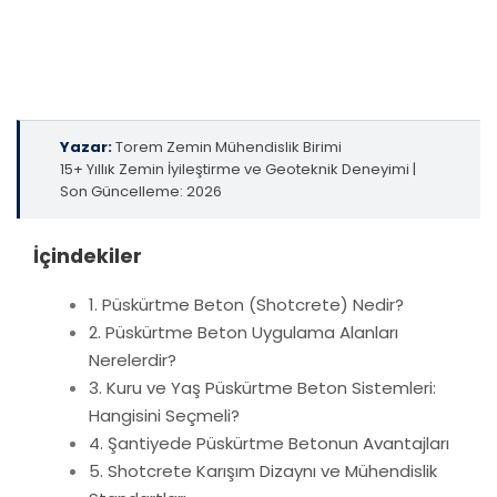
Derin kazılarda, şev stabilitesinde ve yeraltı yapılarında
karşılaştığınız zorlu iksa sorunlarını, geleneksel betonun
ötesine geçen ileri teknoloji püskürtme beton
(shotcrete) yöntemleriyle güvenle aşın.
Yazar:
Torem Zemin Mühendislik Birimi
15+ Yıllık Zemin İyileştirme ve Geoteknik Deneyimi |
Son Güncelleme: 2026
İçindekiler
1. Püskürtme Beton (Shotcrete) Nedir?
2. Püskürtme Beton Uygulama Alanları
Nerelerdir?
3. Kuru ve Yaş Püskürtme Beton Sistemleri:
Hangisini Seçmeli?
4. Şantiyede Püskürtme Betonun Avantajları
5. Shotcrete Karışım Dizaynı ve Mühendislik