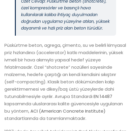
Özet Cevap: Püskürtme beton (shotcrete),
özel kompresörler ve basınçlı hava
kullanılarak kalıba ihtiyaç duyulmadan
doğrudan uygulama yüzeyine atılan, yüksek
dayanımlı ve hızlı priz alan beton türüdür.
Püskürtme beton, agrega, çimento, su ve belirli kimyasal
priz hızlandırıcı (accelerator) katkı maddelerinin, yüksek
ivmeli bir hava akımıyla yapısal hedef yüzeye
fırlatılmasıdır. Özel “shotcrete” nozülleri sayesinde
malzeme, hedefe çarptığı an kendi kendisini sıkıştırır
(
self-compacting
). Klasik beton dökümünden kalıp
gerektirmemesi ve dikey/baş üstü yüzeylerde dahi
tutunabilmesiyle ayrılır. Avrupa Standardı
EN 14487
kapsamında uluslararası kalite güvencesiyle uygulanan
bu yöntem,
ACI (American Concrete Institute)
standartlarında da tanımlanmaktadır.