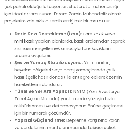
çok pahalı olduğu lokasyonlar, shotcrete mühendisliği
için ideal ortamı sunar. Torem Zemin Mühendislik olarak
projelerimizde sıklıkla tercih ettiğimiz bir metottur.
Derin Kazı Destekleme (İksa):
Fore kazık
veya
mini kazık
yapılan alanlarda, kazık aralarından toprak
sızmasını engellemek amacıyla fore kazıkların
arasına uygulanır.
Şev ve Yamaç Stabilizasyonu:
Yol kenarları,
heyelan bölgeleri veya baraj yamaçlarında çelik
hasır (çelik hasır donatı) ile entegre edilerek zemin
hareketlerini dondurur.
Tünel ve Yer Altı Yapıları:
NATM (Yeni Avusturya
Tünel Açma Metodu) yönteminde yüzeyin hızla
mühürlenmesi ve deformasyonun önüne geçilmesi
için bir numaralı çözümdür.
Yapısal Güçlendirme:
Depreme karşı bina kolon
ve perdelerinin mantolanmasında taşıyıcı ceket