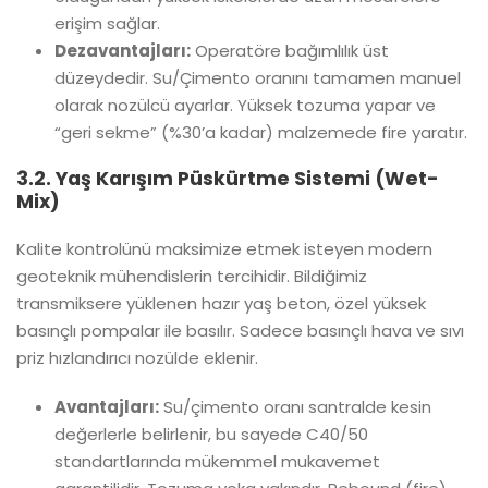
erişim sağlar.
Dezavantajları:
Operatöre bağımlılık üst
düzeydedir. Su/Çimento oranını tamamen manuel
olarak nozülcü ayarlar. Yüksek tozuma yapar ve
“geri sekme” (%30’a kadar) malzemede fire yaratır.
3.2. Yaş Karışım Püskürtme Sistemi (Wet-
Mix)
Kalite kontrolünü maksimize etmek isteyen modern
geoteknik mühendislerin tercihidir. Bildiğimiz
transmiksere yüklenen hazır yaş beton, özel yüksek
basınçlı pompalar ile basılır. Sadece basınçlı hava ve sıvı
priz hızlandırıcı nozülde eklenir.
Avantajları:
Su/çimento oranı santralde kesin
değerlerle belirlenir, bu sayede
C40/50
standartlarında
mükemmel mukavemet