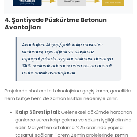
YAŞ KARIŞIM
Beton Pompası
(Priz Katkı Eklenir)
(Kum+Çimento+Su)
4. Şantiyede Püskürtme Betonun
Avantajları
Avantajları: Ahşap/çelik kalıp masrafını
sıfırlaması, aşırı eğimli ve ulaşılmaz
topografyalarda uygulanabilmesi, donatıya
%100 sarılarak aderansı artırması en önemli
mühendislik avantajlarıdır.
Projelerde shotcrete teknolojisine geçiş kararı, genellikle
hem bütçe hem de zaman kısıtları nedeniyle alınır.
Kalıp Süresi İptali:
Geleneksel dökümde harcanan
günlerce süren kalıp çakma ve söküm işçiliği elimine
edilir. Maliyetten ortalama %25 oranında yapısal
tasarruf sağlanır. Torem Zemin projelerinde
zemin