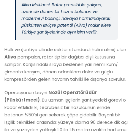
Aliva Makinesi: Rotor prensibi ile çalışan,
üzerinde dönen bir hazne bulunan ve
malzemeyi basınçlı havayla harmanlayarak
püskürten İsviçre patentli (Aliva) makinelere
Türkiye şantiyelerinde aynı isim verilir.
Halk ve şantiye dilinde sektör standardı halini almış olan
Aliva
pompaları, rotar tip bir dağıtıcı dişli kutusuna
sahiptir. Karşısındaki siloya beslenen yarı nemli kum/
çimento karışımı, dönen odacıklara dolar ve güçlü
kompresörden gelen havanın tahriki ile dışarıya savrulur.
Operasyonun beyni
Nozül Operatörüdür
(Püskürtmeci)
. Bu uzman işçilerin şantiyedeki görevi o
kadar etkilidir ki, tecrübesiz bir nozülcünün elinde
betonun %50’si geri sekerek çöpe gidebilir. Başarılı bir
işçilik teknikleri arasında; yüzeye daima
90 derece dik açı
ile ve yüzeyden yaklaşık
1.0 ila 1.5 metre uzakta
hortumu