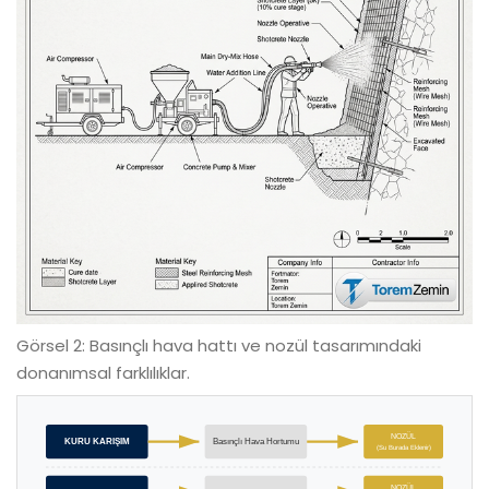
Görsel 2: Basınçlı hava hattı ve nozül tasarımındaki
donanımsal farklılıklar.
NOZÜL
KURU KARIŞIM
Basınçlı Hava Hortumu
(Su Burada Eklenir)
NOZÜL