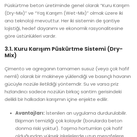
Püskürtme beton üretiminde genel olarak “Kuru Karışım
(Dry-Mix)” ve “Yaş Karışım (Wet-Mix)” olmak üzere iki
ana teknoloji mevcuttur. Her iki sistemin de şantiye
lojistiği, hedef dayanımı ve ekonomik rasyonalitesine
göre üstünlükleri vardır.
3.1. Kuru Karışım Püskürtme Sistemi (Dry-
Mix)
Çimento ve agreganın tamamen susuz (veya çok hafif
nemli) olarak bir makineye yüklendiği ve basınçlı havanın
gücüyle nozüle iletildiği yöntemdir. Su ve varsa priz
hızlandırıcı sadece nozülün birkaç santim gerisindeki
delikli bir halkadan karışımın içine enjekte edilir.
Avantajları:
İstenilen an uygulama durdurulabilir.
Ekipman temizliği çok kolaydır (borularda beton
donma riski yoktur). Taşıma hortumları çok hafif
olduğundan yüksek iskelelerde uzun mesafelere