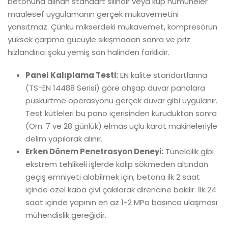
betonuna alınan standart silindir veya küp numuneler
maalesef uygulamanın gerçek mukavemetini
yansıtmaz
. Çünkü mikserdeki mukavemet, kompresörün
yüksek çarpma gücüyle sıkışmadan sonra ve priz
hızlandırıcı şoku yemiş son halinden farklıdır.
Panel Kalıplama Testi:
EN kalite standartlarına
(TS-EN 14488 Serisi) göre ahşap duvar panolara
püskürtme operasyonu gerçek duvar gibi uygulanır.
Test kütleleri bu pano içerisinden kuruduktan sonra
(Örn. 7 ve 28 günlük) elmas uçlu karot makineleriyle
delim yapılarak alınır.
Erken Dönem Penetrasyon Deneyi:
Tünelcilik gibi
ekstrem tehlikeli işlerde kalıp sökmeden altından
geçiş emniyeti alabilmek için, betona ilk 2 saat
içinde özel kaba çivi çakılarak direncine bakılır. İlk 24
saat içinde yapının en az 1-2 MPa basınca ulaşması
mühendislik gereğidir.