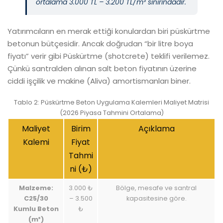
ortalama 3.000 TL – 3.200 TL/m³ sınırındadır.
Yatırımcıların en merak ettiği konulardan biri püskürtme
betonun bütçesidir. Ancak doğrudan “bir litre boya
fiyatı” verir gibi Püskürtme (shotcrete) teklifi verilemez.
Çünkü santralden alınan salt beton fiyatının üzerine
ciddi işçilik ve makine (Aliva) amortismanları biner.
Tablo 2: Püskürtme Beton Uygulama Kalemleri Maliyet Matrisi
(2026 Piyasa Tahmini Ortalama)
Maliyet
Birim
Açıklama
Kalemi
Fiyat
Tahmi
ni (₺)
Malzeme:
3.000 ₺
Bölge, mesafe ve santral
C25/30
– 3.500
kapasitesine göre.
Kumlu Beton
₺
(m³)