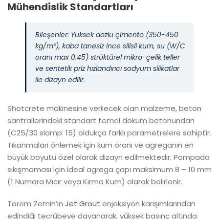
Mühendislik Standartları
Bileşenler: Yüksek dozlu çimento (350-450
kg/m³), kaba tanesiz ince silisli kum, su (W/C
oranı max 0.45) strüktürel mikro-çelik teller
ve sentetik priz hızlandırıcı sodyum silikatlar
ile dizayn edilir.
Shotcrete makinesine verilecek olan malzeme, beton
santrallerindeki standart temel döküm betonundan
(C25/30 slamp: 15) oldukça farklı parametrelere sahiptir.
Tıkanmaları önlemek için kum oranı ve agreganın en
büyük boyutu özel olarak dizayn edilmektedir. Pompada
sıkışmaması için ideal agrega çapı
maksimum 8 – 10 mm
(1 Numara Mıcır veya Kırma Kum) olarak belirlenir.
Torem Zemin’in
Jet Grout
enjeksiyon karışımlarından
edindiği tecrübeye dayanarak, yüksek basınç altında