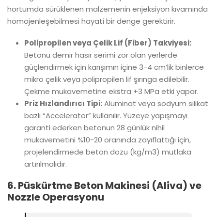
hortumda sürüklenen malzemenin enjeksiyon kıvamında
homojenleşebilmesi hayati bir denge gerektirir.
Polipropilen veya Çelik Lif (Fiber) Takviyesi:
Betonu demir hasır serimi zor olan yerlerde
güçlendirmek için karışımın içine 3-4 cm’lik binlerce
mikro çelik veya polipropilen lif şırınga edilebilir.
Çekme mukavemetine ekstra +3 MPa etki yapar.
Priz Hızlandırıcı Tipi:
Alüminat veya sodyum silikat
bazlı “Accelerator” kullanılır. Yüzeye yapışmayı
garanti ederken betonun 28 günlük nihil
mukavemetini %10-20 oranında zayıflattığı için,
projelendirmede beton dozu (kg/m3) mutlaka
artırılmalıdır.
6. Püskürtme Beton Makinesi (Aliva) ve
Nozzle Operasyonu