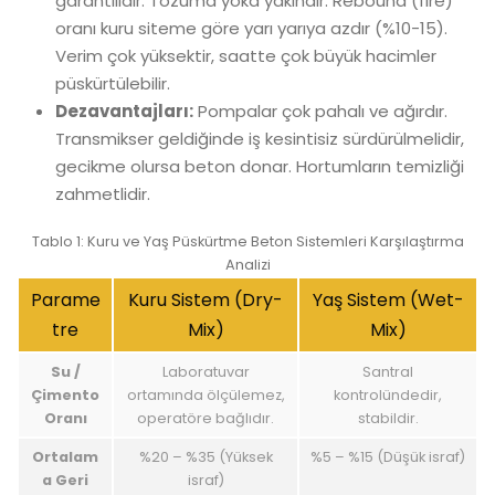
garantilidir. Tozuma yoka yakındır. Rebound (fire)
oranı kuru siteme göre yarı yarıya azdır (%10-15).
Verim çok yüksektir, saatte çok büyük hacimler
püskürtülebilir.
Dezavantajları:
Pompalar çok pahalı ve ağırdır.
Transmikser geldiğinde iş kesintisiz sürdürülmelidir,
gecikme olursa beton donar. Hortumların temizliği
zahmetlidir.
Tablo 1: Kuru ve Yaş Püskürtme Beton Sistemleri Karşılaştırma
Analizi
Parame
Kuru Sistem (Dry-
Yaş Sistem (Wet-
tre
Mix)
Mix)
Su /
Laboratuvar
Santral
Çimento
ortamında ölçülemez,
kontrolündedir,
Oranı
operatöre bağlıdır.
stabildir.
Ortalam
%20 – %35 (Yüksek
%5 – %15 (Düşük israf)
a Geri
israf)