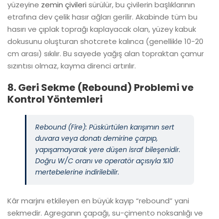
yüzeyine
zemin çivileri
sürülür, bu çivilerin başlıklarının
etrafına dev çelik hasır ağları gerilir. Akabinde tüm bu
hasırı ve çıplak toprağı kaplayacak olan, yüzey kabuk
dokusunu oluşturan shotcrete kalınca (genellikle 10-20
cm arası) sıkılır. Bu sayede yağış alan topraktan çamur
sızıntısı olmaz, kayma direnci artırılır.
8. Geri Sekme (Rebound) Problemi ve
Kontrol Yöntemleri
Rebound (Fire): Püskürtülen karışımın sert
duvara veya donatı demirine çarpıp,
yapışamayarak yere düşen israf bileşenidir.
Doğru W/C oranı ve operatör açısıyla %10
mertebelerine indirilebilir.
Kâr marjını etkileyen en büyük kayıp “rebound” yani
sekmedir. Agreganın çapağı, su-çimento noksanlığı ve