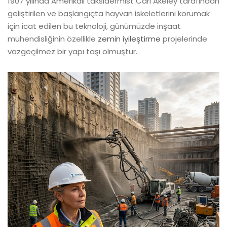
1907 yılında Amerikalı taksidermist Carl Akeley tarafından
geliştirilen ve başlangıçta hayvan iskeletlerini korumak
için icat edilen bu teknoloji, günümüzde inşaat
mühendisliğinin özellikle
zemin iyileştirme
projelerinde
vazgeçilmez bir yapı taşı olmuştur.