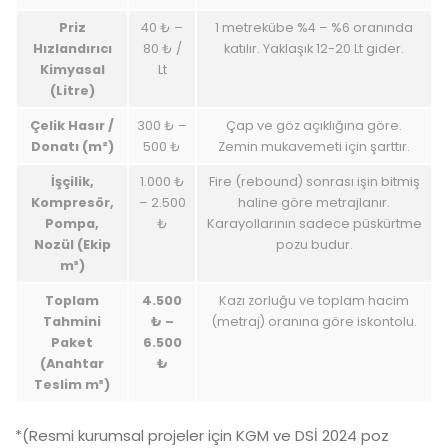
Priz
40 ₺ –
1 metrekübe %4 – %6 oranında
Hızlandırıcı
80 ₺ /
katılır. Yaklaşık 12-20 Lt gider.
Kimyasal
Lt
(Litre)
Çelik Hasır /
300 ₺ –
Çap ve göz açıklığına göre.
Donatı (m²)
500 ₺
Zemin mukavemeti için şarttır.
İşçilik,
1.000 ₺
Fire (rebound) sonrası işin bitmiş
Kompresör,
– 2.500
haline göre metrajlanır.
Pompa,
₺
Karayollarının sadece püskürtme
Nozül (Ekip
pozu budur.
m³)
Toplam
4.500
Kazı zorluğu ve toplam hacim
Tahmini
₺ –
(metraj) oranına göre iskontolu.
Paket
6.500
(Anahtar
₺
Teslim m³)
*(Resmi kurumsal projeler için KGM ve DSİ 2024 poz