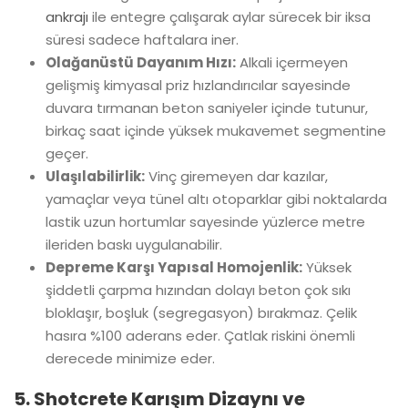
ankrajı
ile entegre çalışarak aylar sürecek bir iksa
süresi sadece haftalara iner.
Olağanüstü Dayanım Hızı:
Alkali içermeyen
gelişmiş kimyasal priz hızlandırıcılar sayesinde
duvara tırmanan beton saniyeler içinde tutunur,
birkaç saat içinde yüksek mukavemet segmentine
geçer.
Ulaşılabilirlik:
Vinç giremeyen dar kazılar,
yamaçlar veya tünel altı otoparklar gibi noktalarda
lastik uzun hortumlar sayesinde yüzlerce metre
ileriden baskı uygulanabilir.
Depreme Karşı Yapısal Homojenlik:
Yüksek
şiddetli çarpma hızından dolayı beton çok sıkı
bloklaşır, boşluk (segregasyon) bırakmaz. Çelik
hasıra %100 aderans eder. Çatlak riskini önemli
derecede minimize eder.
5. Shotcrete Karışım Dizaynı ve