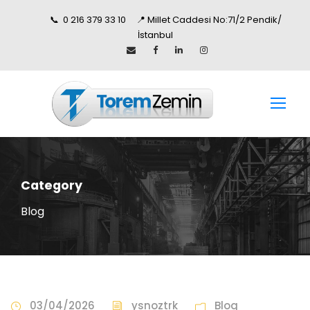
📞 0 216 379 33 10 📍 Millet Caddesi No:71/2 Pendik/
İstanbul
Category
Blog
03/04/2026
ysnoztrk
Blog