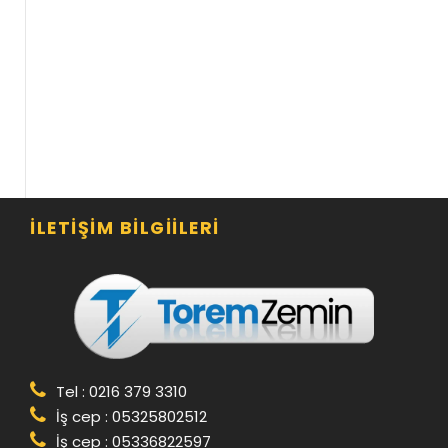
İLETIŞIM BILGIILERI
Tel : 0216 379 3310
İş cep : 05325802512
İş cep : 05336822597