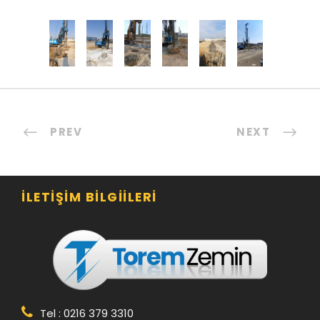
PREV
NEXT
İLETIŞIM BILGIILERI
Tel : 0216 379 3310