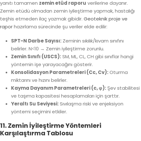
yanıtı tamamen
zemin etüd raporu
verilerine dayanır.
Zemin etüdü olmadan zemin iyileştirme yapmak, hastalığı
teşhis etmeden ilaç yazmak gibidir.
Geoteknik proje ve
rapor
hazırlama sürecinde şu veriler elde edilir:
SPT-N Darbe Sayısı:
Zeminin sıkılık/kıvam sınıfını
belirler. N<10 → Zemin iyileştirme zorunlu.
Zemin Sınıfı (USCS):
SM, ML, CL, CH gibi sınıflar hangi
yöntemin işe yarayacağını gösterir.
Konsolidasyon Parametreleri (Cc, Cv):
Oturma
miktarını ve hızını belirler.
Kayma Dayanım Parametreleri (c, φ):
Şev stabilitesi
ve taşıma kapasitesi hesaplamaları için şarttır.
Yeraltı Su Seviyesi:
Sıvılaşma riski ve enjeksiyon
yöntemi seçimini etkiler.
11. Zemin İyileştirme Yöntemleri
Karşılaştırma Tablosu