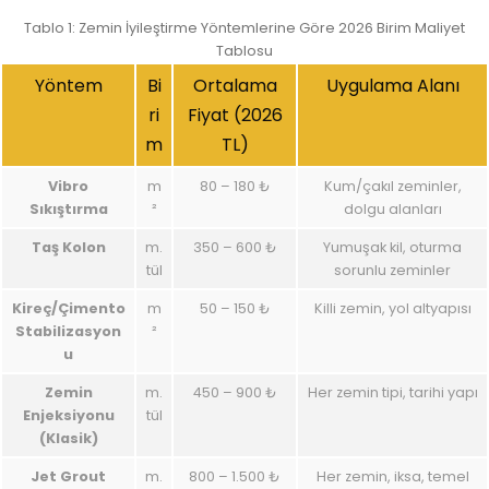
Tablo 1: Zemin İyileştirme Yöntemlerine Göre 2026 Birim Maliyet
Tablosu
Yöntem
Bi
Ortalama
Uygulama Alanı
ri
Fiyat (2026
m
TL)
Vibro
m
80 – 180 ₺
Kum/çakıl zeminler,
Sıkıştırma
²
dolgu alanları
Taş Kolon
m.
350 – 600 ₺
Yumuşak kil, oturma
tül
sorunlu zeminler
Kireç/Çimento
m
50 – 150 ₺
Killi zemin, yol altyapısı
Stabilizasyon
²
u
Zemin
m.
450 – 900 ₺
Her zemin tipi, tarihi yapı
Enjeksiyonu
tül
(Klasik)
Jet Grout
m.
800 – 1.500 ₺
Her zemin, iksa, temel