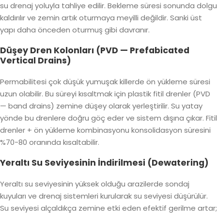
su drenaj yoluyla tahliye edilir. Bekleme süresi sonunda dolgu
kaldırılır ve zemin artık oturmaya meyilli değildir. Sanki üst
yapı daha önceden oturmuş gibi davranır.
Düşey Dren Kolonları (PVD — Prefabicated
Vertical Drains)
Permabilitesi çok düşük yumuşak killerde ön yükleme süresi
uzun olabilir. Bu süreyi kısaltmak için
plastik fitil drenler (PVD
— band drains)
zemine düşey olarak yerleştirilir. Su yatay
yönde bu drenlere doğru göç eder ve sistem dışına çıkar. Fitil
drenler + ön yükleme kombinasyonu konsolidasyon süresini
%70-80 oranında kısaltabilir.
Yeraltı Su Seviyesinin İndirilmesi (Dewatering)
Yeraltı su seviyesinin yüksek olduğu arazilerde sondaj
kuyuları ve drenaj sistemleri kurularak su seviyesi düşürülür.
Su seviyesi alçaldıkça zemine etki eden efektif gerilme artar;