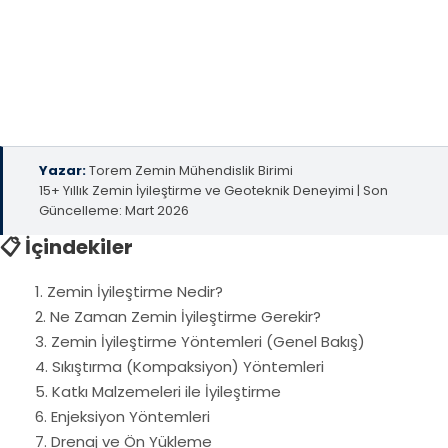
açısından güvenli hale getiren tüm zemin iyileştirme ve
güçlendirme yöntemlerini, uygulama detaylarını, 2026
fiyatlarını ve hangi zemin tipinde hangi çözümün uygun
olduğunu bu kapsamlı rehberde bulabilirsiniz.
Yazar:
Torem Zemin Mühendislik Birimi
15+ Yıllık Zemin İyileştirme ve Geoteknik Deneyimi | Son
Güncelleme: Mart 2026
📋 İçindekiler
1. Zemin İyileştirme Nedir?
2. Ne Zaman Zemin İyileştirme Gerekir?
3. Zemin İyileştirme Yöntemleri (Genel Bakış)
4. Sıkıştırma (Kompaksiyon) Yöntemleri
5. Katkı Malzemeleri ile İyileştirme
6. Enjeksiyon Yöntemleri
7. Drenaj ve Ön Yükleme