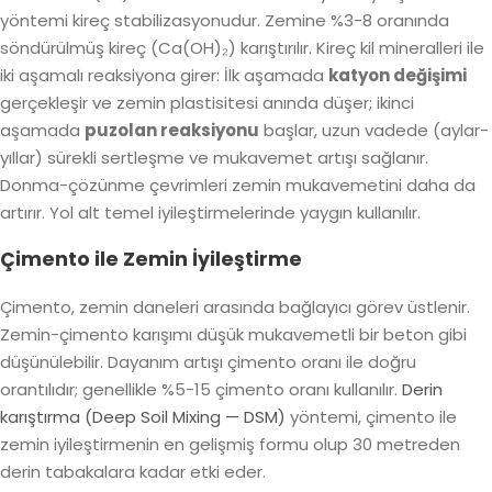
yöntemi kireç stabilizasyonudur. Zemine
%3-8 oranında
söndürülmüş kireç (Ca(OH)₂)
karıştırılır. Kireç kil mineralleri ile
iki aşamalı reaksiyona girer: İlk aşamada
katyon değişimi
gerçekleşir ve zemin plastisitesi anında düşer; ikinci
aşamada
puzolan reaksiyonu
başlar, uzun vadede (aylar-
yıllar) sürekli sertleşme ve mukavemet artışı sağlanır.
Donma-çözünme çevrimleri zemin mukavemetini daha da
artırır. Yol alt temel iyileştirmelerinde yaygın kullanılır.
Çimento ile Zemin İyileştirme
Çimento, zemin daneleri arasında bağlayıcı görev üstlenir.
Zemin-çimento karışımı düşük mukavemetli bir beton gibi
düşünülebilir. Dayanım artışı çimento oranı ile doğru
orantılıdır; genellikle
%5-15 çimento oranı
kullanılır.
Derin
karıştırma (Deep Soil Mixing — DSM)
yöntemi, çimento ile
zemin iyileştirmenin en gelişmiş formu olup 30 metreden
derin tabakalara kadar etki eder.