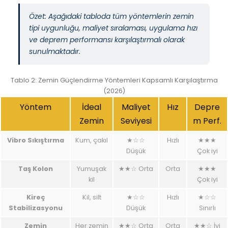
Özet: Aşağıdaki tabloda tüm yöntemlerin zemin
tipi uygunluğu, maliyet sıralaması, uygulama hızı
ve deprem performansı karşılaştırmalı olarak
sunulmaktadır.
Tablo 2: Zemin Güçlendirme Yöntemleri Kapsamlı Karşılaştırma
(2026)
Yöntem
İdeal
Maliyet
Hız
Depre
Zemin
Seviyesi
m Perf.
Vibro Sıkıştırma
Kum, çakıl
★☆☆
Hızlı
★★★
Düşük
Çok iyi
Taş Kolon
Yumuşak
★★☆ Orta
Orta
★★★
kil
Çok iyi
Kireç
Kil, silt
★☆☆
Hızlı
★☆☆
Stabilizasyonu
Düşük
Sınırlı
Zemin
Her zemin
★★☆ Orta
Orta
★★☆ İyi