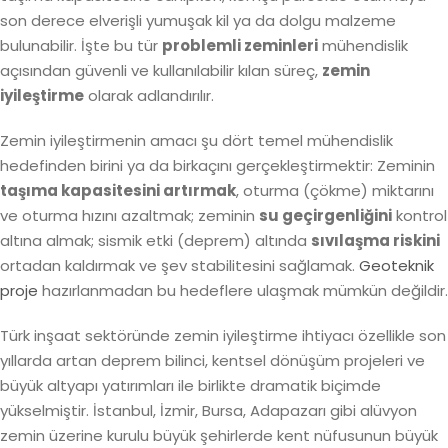
son derece elverişli yumuşak kil ya da dolgu malzeme
bulunabilir. İşte bu tür
problemli zeminleri
mühendislik
açısından güvenli ve kullanılabilir kılan süreç,
zemin
iyileştirme
olarak adlandırılır.
Zemin iyileştirmenin amacı şu dört temel mühendislik
hedefinden birini ya da birkaçını gerçekleştirmektir: Zeminin
taşıma kapasitesini artırmak
, oturma (çökme) miktarını
ve oturma hızını azaltmak; zeminin
su geçirgenliğini
kontrol
altına almak; sismik etki (deprem) altında
sıvılaşma riskini
ortadan kaldırmak ve şev stabilitesini sağlamak.
Geoteknik
proje
hazırlanmadan bu hedeflere ulaşmak mümkün değildir.
Türk inşaat sektöründe zemin iyileştirme ihtiyacı özellikle son
yıllarda artan deprem bilinci, kentsel dönüşüm projeleri ve
büyük altyapı yatırımları ile birlikte dramatik biçimde
yükselmiştir.
İstanbul, İzmir, Bursa, Adapazarı gibi alüvyon
zemin üzerine kurulu büyük şehirlerde
kent nüfusunun büyük