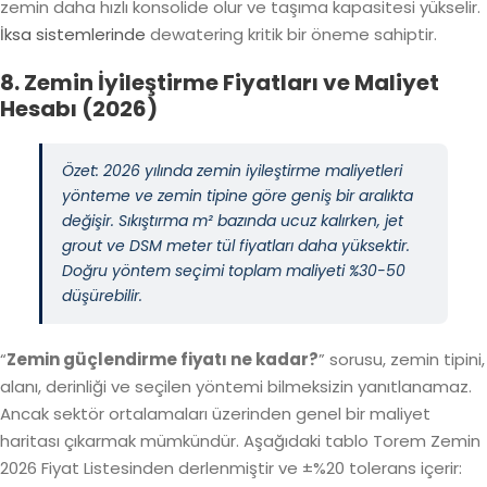
zemin daha hızlı konsolide olur ve taşıma kapasitesi yükselir.
İksa sistemlerinde
dewatering kritik bir öneme sahiptir.
8. Zemin İyileştirme Fiyatları ve Maliyet
Hesabı (2026)
Özet: 2026 yılında zemin iyileştirme maliyetleri
yönteme ve zemin tipine göre geniş bir aralıkta
değişir. Sıkıştırma m² bazında ucuz kalırken, jet
grout ve DSM meter tül fiyatları daha yüksektir.
Doğru yöntem seçimi toplam maliyeti %30-50
düşürebilir.
“
Zemin güçlendirme fiyatı ne kadar?
” sorusu, zemin tipini,
alanı, derinliği ve seçilen yöntemi bilmeksizin yanıtlanamaz.
Ancak sektör ortalamaları üzerinden genel bir maliyet
haritası çıkarmak mümkündür. Aşağıdaki tablo
Torem Zemin
2026 Fiyat Listesi
nden derlenmiştir ve ±%20 tolerans içerir: