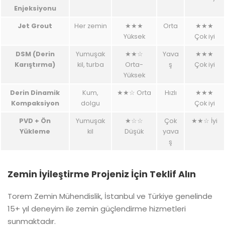
Enjeksiyonu
Jet Grout
Her zemin
★★★
Orta
★★★
Yüksek
Çok iyi
DSM (Derin
Yumuşak
★★☆
Yava
★★★
Karıştırma)
kil, turba
Orta-
ş
Çok iyi
Yüksek
Derin Dinamik
Kum,
★★☆ Orta
Hızlı
★★★
Kompaksiyon
dolgu
Çok iyi
PVD + Ön
Yumuşak
★☆☆
Çok
★★☆ İyi
Yükleme
kil
Düşük
yava
ş
Zemin İyileştirme Projeniz İçin Teklif Alın
Torem Zemin Mühendislik, İstanbul ve Türkiye genelinde
15+ yıl deneyim ile zemin güçlendirme hizmetleri
sunmaktadır.