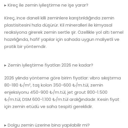
▸ Kireç ile zemin iyileştirme ne işe yarar?
Kireç, ince daneli killi zeminlere karıştırıldığında zemin
plastisitesini hızla düşürür. Kil mineralleri ile kimyasal
reaksiyona girerek zemin sertle şir. Özellikle yol altı temel
hazırlığında, hafif yapılar için sahada uygun maliyetli ve
pratik bir yöntemdir.
▸ Zemin iyileştirme fiyatları 2026 ne kadar?
2026 yılında yönteme göre birim fiyatlar: vibro sıkıştırma
80-180 ₺/m², taş kolon 350-600 ₺/m.tül, zemin
enjeksiyonu 450-900 ₺/m.tül, jet grout 800-1.500
₺/m.tül, DSM 600-1.100 ₺/m.tül aralığındadır. Kesin fiyat
için zemin etüdü ve saha tespiti gereklidir.
▸ Dolgu zemin üzerine bina yapılabilir mi?