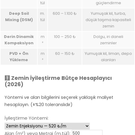
tül
güçlendirme
Deep Soil
m.
600 – 1.100 ₺
Yumuşak kil, turba,
Mixing (DSM)
tül
düşük taşıma kapasiteli
zemin
Derin Dinamik
m
100 – 250 ₺
Dolgu, iri daneli
Kompaksiyon
²
zeminler
PVD + Ön
m
60 – 150 ₺
Yumuşak kil, liman, depo
Yükleme
²
alanları
🧮 Zemin İyileştirme Bütçe Hesaplayıcı
(2026)
Yöntemi ve alan bilgilerini seçerek yaklaşık maliyet
hesaplayın. (±%20 toleranslıdır)
İyileştirme Yöntemi:
Alan (m²) veya Metraj (m.tül):