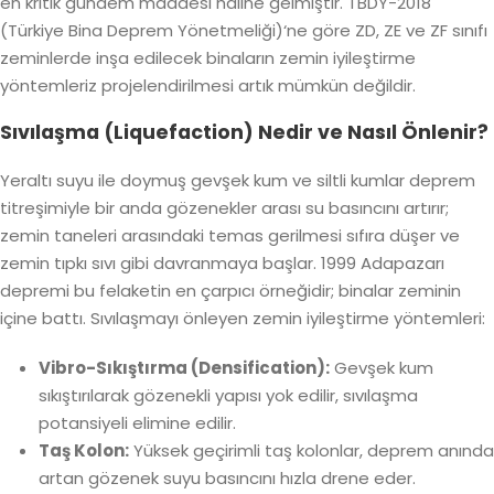
en kritik gündem maddesi haline gelmiştir.
TBDY-2018
(Türkiye Bina Deprem Yönetmeliği)
‘ne göre ZD, ZE ve ZF sınıfı
zeminlerde inşa edilecek binaların zemin iyileştirme
yöntemleriz projelendirilmesi artık mümkün değildir.
Sıvılaşma (Liquefaction) Nedir ve Nasıl Önlenir?
Yeraltı suyu ile doymuş gevşek kum ve siltli kumlar deprem
titreşimiyle bir anda gözenekler arası su basıncını artırır;
zemin taneleri arasındaki temas gerilmesi sıfıra düşer ve
zemin tıpkı sıvı gibi davranmaya başlar. 1999 Adapazarı
depremi bu felaketin en çarpıcı örneğidir; binalar zeminin
içine battı. Sıvılaşmayı önleyen zemin iyileştirme yöntemleri:
Vibro-Sıkıştırma (Densification):
Gevşek kum
sıkıştırılarak gözenekli yapısı yok edilir, sıvılaşma
potansiyeli elimine edilir.
Taş Kolon:
Yüksek geçirimli taş kolonlar, deprem anında
artan gözenek suyu basıncını hızla drene eder.