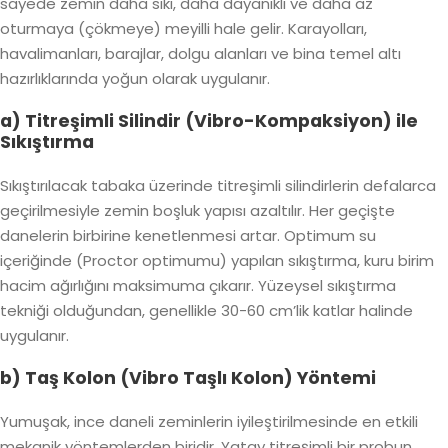
sayede zemin daha sıkı, daha dayanıklı ve daha az
oturmaya (çökmeye) meyilli hale gelir. Karayolları,
havalimanları, barajlar, dolgu alanları ve bina temel altı
hazırlıklarında yoğun olarak uygulanır.
a) Titreşimli Silindir (Vibro-Kompaksiyon) ile
Sıkıştırma
Sıkıştırılacak tabaka üzerinde titreşimli silindirlerin defalarca
geçirilmesiyle zemin boşluk yapısı azaltılır. Her geçişte
danelerin birbirine kenetlenmesi artar.
Optimum su
içeriğinde (Proctor optimumu) yapılan sıkıştırma, kuru birim
hacim ağırlığını maksimuma çıkarır.
Yüzeysel sıkıştırma
tekniği olduğundan, genellikle 30-60 cm’lik katlar halinde
uygulanır.
b) Taş Kolon (Vibro Taşlı Kolon) Yöntemi
Yumuşak, ince daneli zeminlerin iyileştirilmesinde en etkili
mekanik yöntemlerden biridir. Yatay titreşimli bir probun