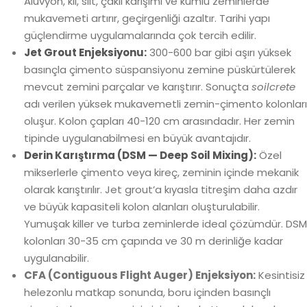
Alüvyon, kil, silt, çakıl karışımı ve kumlu zeminlerde
mukavemeti artırır, geçirgenliği azaltır. Tarihi yapı
güçlendirme uygulamalarında çok tercih edilir.
Jet Grout Enjeksiyonu:
300-600 bar gibi aşırı yüksek
basınçla çimento süspansiyonu zemine püskürtülerek
mevcut zemini parçalar ve karıştırır. Sonuçta
soilcrete
adı verilen yüksek mukavemetli zemin-çimento kolonları
oluşur. Kolon çapları 40-120 cm arasındadır. Her zemin
tipinde uygulanabilmesi en büyük avantajıdır.
Derin Karıştırma (DSM — Deep Soil Mixing):
Özel
mikserlerle çimento veya kireç, zeminin içinde mekanik
olarak karıştırılır. Jet grout’a kıyasla titreşim daha azdır
ve büyük kapasiteli kolon alanları oluşturulabilir.
Yumuşak killer ve turba zeminlerde ideal çözümdür.
DSM
kolonları 30-35 cm çapında ve 30 m derinliğe kadar
uygulanabilir.
CFA (Contiguous Flight Auger) Enjeksiyon:
Kesintisiz
helezonlu matkap sonunda, boru içinden basınçlı