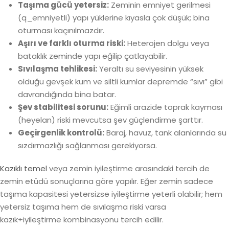
Taşıma gücü yetersiz:
Zeminin emniyet gerilmesi
(q_emniyetli) yapı yüklerine kıyasla çok düşük; bina
oturması kaçınılmazdır.
Aşırı ve farklı oturma riski:
Heterojen dolgu veya
bataklık zeminde yapı eğilip çatlayabilir.
Sıvılaşma tehlikesi:
Yeraltı su seviyesinin yüksek
olduğu gevşek kum ve siltli kumlar depremde “sıvı” gibi
davrandığında bina batar.
Şev stabilitesi sorunu:
Eğimli arazide toprak kayması
(heyelan) riski mevcutsa şev güçlendirme şarttır.
Geçirgenlik kontrolü:
Baraj, havuz, tank alanlarında su
sızdırmazlığı sağlanması gerekiyorsa.
Kazıklı temel
veya zemin iyileştirme arasındaki tercih de
zemin etüdü sonuçlarına göre yapılır. Eğer zemin sadece
taşıma kapasitesi yetersizse iyileştirme yeterli olabilir; hem
yetersiz taşıma hem de sıvılaşma riski varsa
kazık+iyileştirme kombinasyonu tercih edilir.