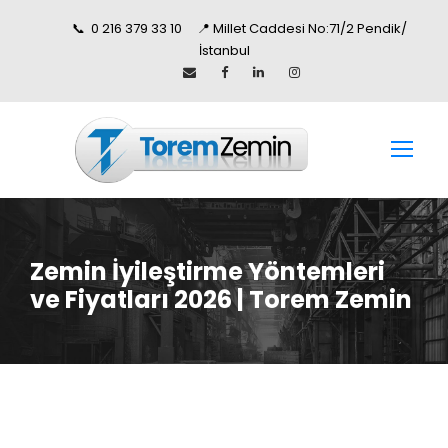
📞 0 216 379 33 10 📍 Millet Caddesi No:71/2 Pendik/
İstanbul
Zemin İyileştirme Yöntemleri
ve Fiyatları 2026 | Torem Zemin
Zayıf ve yetersiz taşıma kapasiteli zeminleri mühendislik