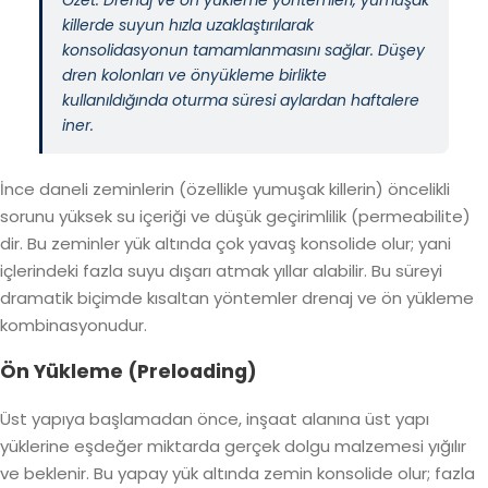
Özet: Drenaj ve ön yükleme yöntemleri, yumuşak
killerde suyun hızla uzaklaştırılarak
konsolidasyonun tamamlanmasını sağlar. Düşey
dren kolonları ve önyükleme birlikte
kullanıldığında oturma süresi aylardan haftalere
iner.
İnce daneli zeminlerin (özellikle yumuşak killerin) öncelikli
sorunu yüksek su içeriği ve düşük geçirimlilik (permeabilite)
dir. Bu zeminler yük altında çok yavaş konsolide olur; yani
içlerindeki fazla suyu dışarı atmak yıllar alabilir. Bu süreyi
dramatik biçimde kısaltan yöntemler drenaj ve ön yükleme
kombinasyonudur.
Ön Yükleme (Preloading)
Üst yapıya başlamadan önce, inşaat alanına üst yapı
yüklerine eşdeğer miktarda gerçek dolgu malzemesi yığılır
ve beklenir. Bu yapay yük altında zemin konsolide olur; fazla