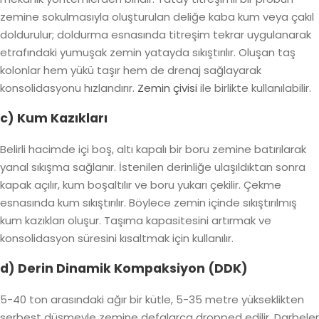
zemine sokulmasıyla oluşturulan deliğe kaba kum veya çakıl
doldurulur; doldurma esnasında titreşim tekrar uygulanarak
etrafındaki yumuşak zemin yatayda sıkıştırılır. Oluşan taş
kolonlar hem yükü taşır hem de drenaj sağlayarak
konsolidasyonu hızlandırır.
Zemin çivisi
ile birlikte kullanılabilir.
c) Kum Kazıkları
Belirli hacimde içi boş, altı kapalı bir boru zemine batırılarak
yanal sıkışma sağlanır. İstenilen derinliğe ulaşıldıktan sonra
kapak açılır, kum boşaltılır ve boru yukarı çekilir. Çekme
esnasında kum sıkıştırılır. Böylece zemin içinde sıkıştırılmış
kum kazıkları oluşur. Taşıma kapasitesini artırmak ve
konsolidasyon süresini kısaltmak için kullanılır.
d) Derin Dinamik Kompaksiyon (DDK)
5-40 ton arasındaki ağır bir kütle, 5-35 metre yükseklikten
serbest düşmeyle zemine defalarca dropped edilir. Darbeler