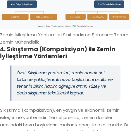
A — Dolgu İyileştirme
B — Yerinde İyileştirme
Sıkıştırma
Katkı Malzemeleri
Enjeksiyon
Taş Kolon/DSM
Drenaj/Ön Yük
Kaynak: Torem Zemin Mühendislik — 2026 Geoteknik Rehberi
Zemin İyileştirme Yöntemleri Sınıflandırma Şeması — Torem
Zemin Mühendislik
4. Sıkıştırma (Kompaksiyon) ile Zemin
İyileştirme Yöntemleri
Özet: Sıkıştırma yöntemleri, zemin danelerini
birbirine yaklaştırarak hava boşluklarını azaltır ve
zeminin birim hacim ağırlığını artırır. Yüzey ve
derin sıkıştırma tekniklerini kapsar.
Sıkıştırma (kompaksiyon), en yaygın ve ekonomik zemin
iyileştirme yöntemidir. Temel prensip, zemin daneleri
arasındaki hava boşluklarını mekanik enerji ile azaltmaktır. Bu