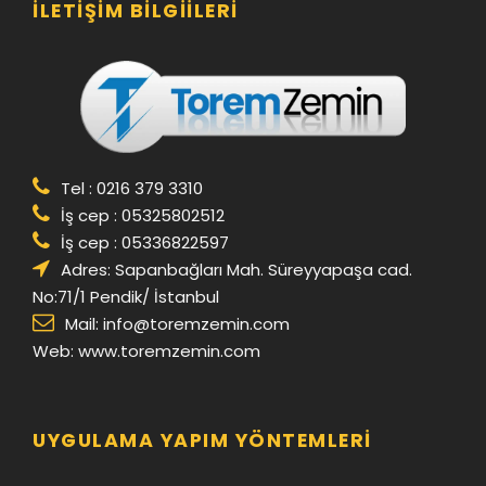
İLETIŞIM BILGIILERI
Tel : 0216 379 3310
İş cep : 05325802512
İş cep : 05336822597
Adres: Sapanbağları Mah. Süreyyapaşa cad.
No:71/1 Pendik/ İstanbul
Mail:
info@toremzemin.com
Web: www.toremzemin.com
UYGULAMA YAPIM YÖNTEMLERI