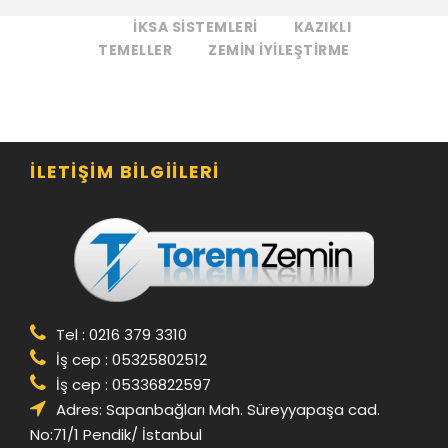
IKSA SISTEMLERI
KAZIKLI
TEMELLER
ZEMIN IYILEŞTIRME
İLETIŞIM BILGIILERI
Tel : 0216 379 3310
İş cep : 05325802512
İş cep : 05336822597
Adres: Sapanbağları Mah. Süreyyapaşa cad.
No:71/1 Pendik/ İstanbul