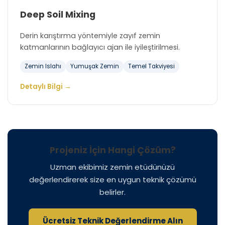
Deep Soil Mixing
Derin karıştırma yöntemiyle zayıf zemin
katmanlarının bağlayıcı ajan ile iyileştirilmesi.
Zemin Islahı
Yumuşak Zemin
Temel Takviyesi
Detaylı Bilgi →
Projeniz İçin Hangi Çözüm?
Uzman ekibimiz zemin etüdünüzü
değerlendirerek size en uygun teknik çözümü
belirler.
Ücretsiz Teknik Değerlendirme Alın