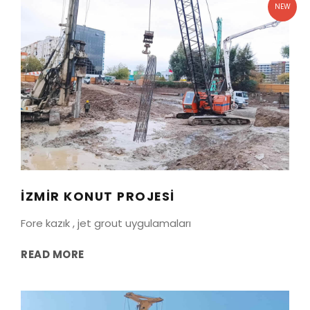
NEW
İZMIR KONUT PROJESI
Bayraklı
/
İzmir
İZMIR KONUT PROJESI
Fore kazık , jet grout uygulamaları
READ MORE