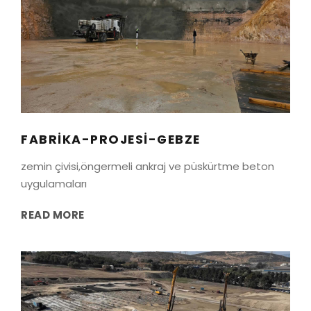
FABRIKA-PROJESI-GEBZE
Gebze/Kocaeli
FABRIKA-PROJESI-GEBZE
zemin çivisi,öngermeli ankraj ve püskürtme beton
uygulamaları
READ MORE