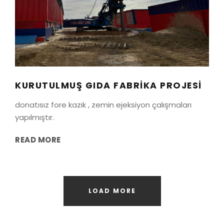
KURUTULMUŞ GIDA FABRIKA
PROJESI
manisa
/
salihli
KURUTULMUŞ GIDA FABRIKA PROJESI
donatısız fore kazık , zemin ejeksiyon çalışmaları
yapılmıştır.
READ MORE
LOAD MORE