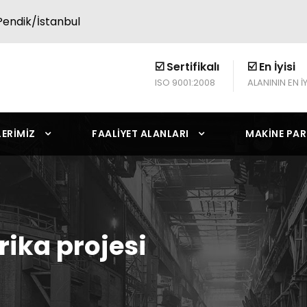
endik/İstanbul
☑️ Sertifikalı
☑️ En İyisi
ISO 9001:2008
ALANININ EN İY
LERIMIZ
FAALIYET ALANLARI
MAKINE PAR
ika projesi