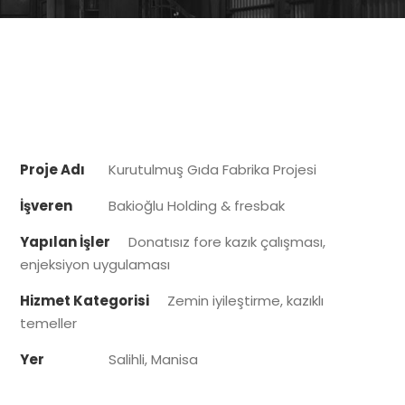
Proje Adı
Kurutulmuş Gıda Fabrika Projesi
İşveren
Bakioğlu Holding & fresbak
Yapılan İşler
Donatısız fore kazık çalışması,
enjeksiyon uygulaması
Hizmet Kategorisi
Zemin iyileştirme, kazıklı
temeller
Yer
Salihli, Manisa