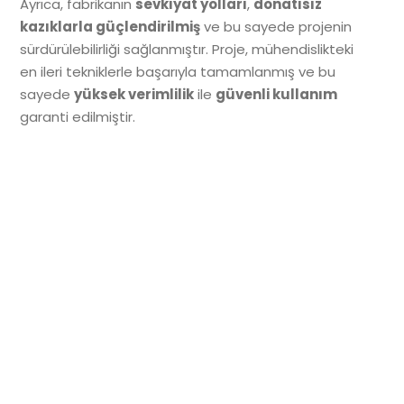
Ayrıca, fabrikanın
sevkıyat yolları
,
donatısız
kazıklarla güçlendirilmiş
ve bu sayede projenin
sürdürülebilirliği sağlanmıştır. Proje, mühendislikteki
en ileri tekniklerle başarıyla tamamlanmış ve bu
sayede
yüksek verimlilik
ile
güvenli kullanım
garanti edilmiştir.