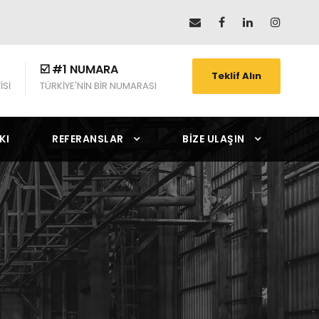
☑️ #1 NUMARA
Teklif Alın
İSİ
TÜRKİYE'NİN BİR NUMARASI
KI
REFERANSLAR
BIZE ULAŞIN