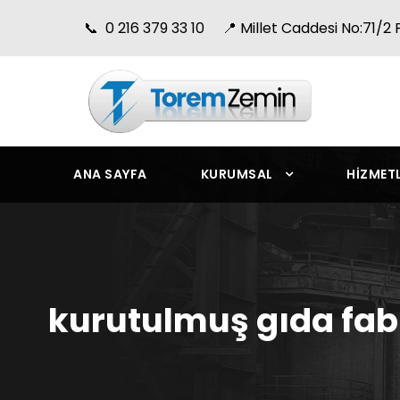
📞 0 216 379 33 10 📍 Millet Caddesi No:71/2 P
ANA SAYFA
KURUMSAL
HIZMET
kurutulmuş gıda fabr