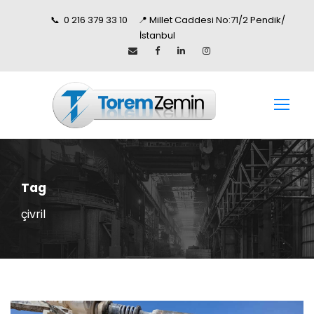
📞 0 216 379 33 10 📍 Millet Caddesi No:71/2 Pendik/
İstanbul
Tag
çivril