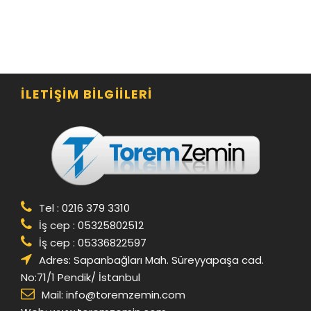
İLETIŞIM BILGIILERI
Tel : 0216 379 3310
İş cep : 05325802512
İş cep : 05336822597
Adres: Sapanbağları Mah. Süreyyapaşa cad.
No:71/1 Pendik/ İstanbul
Mail:
info@toremzemin.com