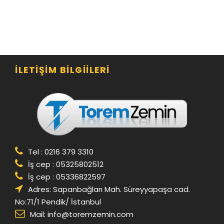
İLETIŞIM BILGIILERI
Tel : 0216 379 3310
İş cep : 05325802512
İş cep : 05336822597
Adres: Sapanbağları Mah. Süreyyapaşa cad.
No:71/1 Pendik/ İstanbul
Mail:
info@toremzemin.com