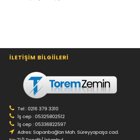
İLETIŞIM BILGIILERI
Tel : 0216 379 3310
İş cep : 05325802512
İş cep : 05336822597
Adres: Sapanbağları Mah. Süreyyapaşa cad.
No:71/1 Pendik/ İstanbul