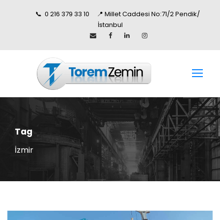
📞 0 216 379 33 10 📍 Millet Caddesi No:71/2 Pendik/
İstanbul
Tag
İzmir