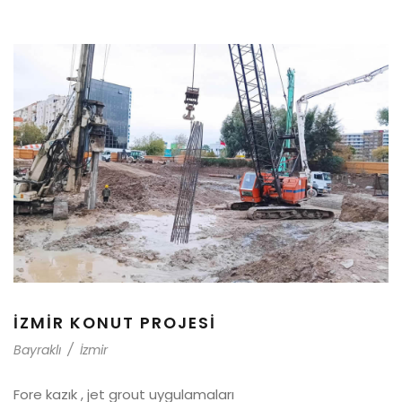
İZMIR KONUT PROJESI
Bayraklı
/
İzmir
Fore kazık , jet grout uygulamaları